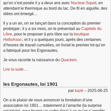
qu’on s’est posée il y a deux ans avec
Nuclear-Squid
, en
attendant le thermique au bord du lac. De fil en aiguille, des
idées ont émergé…
Il y a un an, on se lançait dans la conception du premier
prototype ; il y a six mois, on le présentait au
Capitole du
Libre
, pour le proposer à prix libre sur la
boutique
HelloAsso
; et il y a quelques jours, après des centaines
d’heures de travail cumulées, on livrait le premier lot qu’on
a fabriqué pour les Ergonautes.
Je vous raconte la naissance du
Quacken
.
Lire la suite…
les Ergonautes, loi 1901
par
kazé
–
2025-06-25
On a le plaisir de vous annoncer la fondation d’une
association loi 1901…
totalement à l’arrache
(la surprise
est totale), pour fournir un cadre légal à ce qu’on s’apprête