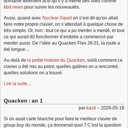
domaine tellement actif qu’il y a même des sites comme
kbd.news
pour suivre les nouveautés.
Aussi, quand avec
Nuclear-Squid
on s’est dit qu’on allait
faire notre propre clavier, on s’attendait à quelque chose de
très simple. Or, non : tout ce qui a pu merder a merdé, et tout
ce qui aurait dû fonctionner d’emblée a commencé par
merder aussi. De l’idée au Quacken Flex 26.01, la route a
été longue…
Au-delà de
la petite histoire du Quacken
, voilà comment ce
clavier a été mis au point, quelles galères on a rencontré,
quelles solutions on a trouvé.
Lire la suite…
Quacken : an 1
par
kazé
–
2026-05-16
Si on avait carte blanche pour faire le meilleur clavier de
group buy
du monde, ça donnerait quoi ? C’est la question