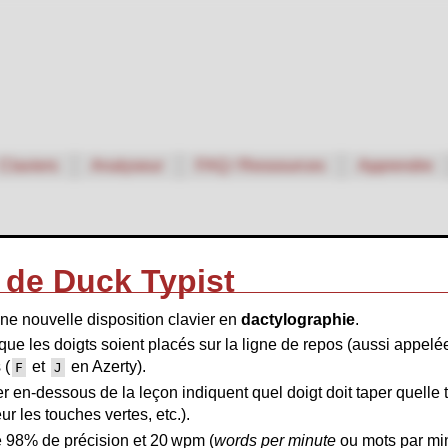
Claviers
Analyseur
FAQ / Ressources
Apprendre
de Duck Typist
ne nouvelle disposition clavier en
dactylographie
.
que les doigts soient placés sur la ligne de repos (aussi appel
O
D
C
★
P
M
F
L
-
G
X
,
W
J
B
.
Q
Y
Z
K
 (
et
en Azerty).
F
J
er en-dessous de la leçon indiquent quel doigt doit taper quelle
e
r
r
e
e
n
e
r
t
e
t
e
n
r
e
r
t
e
r
r
e
r les touches vertes, etc.).
r
e
t
r
e
t
n
n
e
t
e
e
e
r
e
e
n
t
r
e
n
t
de 98% de précision et 20 wpm (
words per minute
ou mots par min