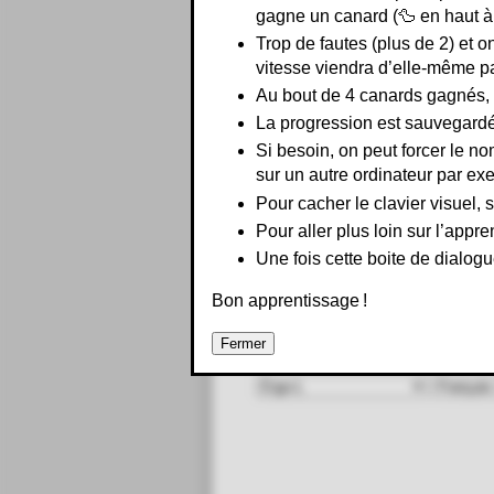
gagne un canard (🦆 en haut à 
r
e
r
e
n
n
e
t
n
e
Trop de fautes (plus de 2) et 
vitesse viendra d’elle-même pa
Au bout de 4 canards gagnés, o
La progression est sauvegardé
Si besoin, on peut forcer le no
sur un autre ordinateur par ex
Pour cacher le clavier visuel, 
Pour aller plus loin sur l’appre
Une fois cette boite de dialogu
Bon apprentissage !
Fermer