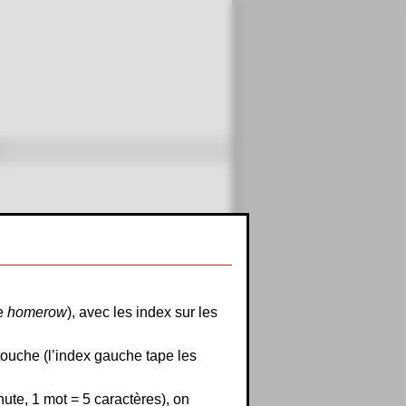
ée
homerow
), avec les index sur les
🦆
 touche (l’index gauche tape les
r
e
t
t
e
r
t
r
e
r
e
e
r
e
n
e
r
ute, 1 mot = 5 caractères), on