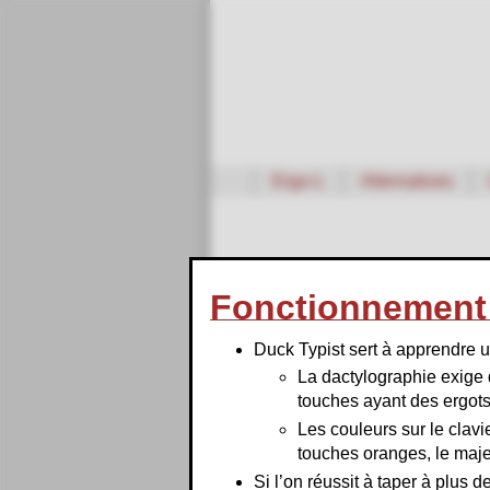
Ergo‑L
Alternatives
Fonctionnement 
Duck Typist sert à apprendre u
La dactylographie exige 
N
R
E
T
S
I
A
U
V
H
touches ayant des ergots
·
Les couleurs sur le clavi
e
t
t
r
t
e
r
t
e
r
touches oranges, le majeu
e
n
e
r
e
n
t
e
e
n
t
Si l’on réussit à taper à plus 